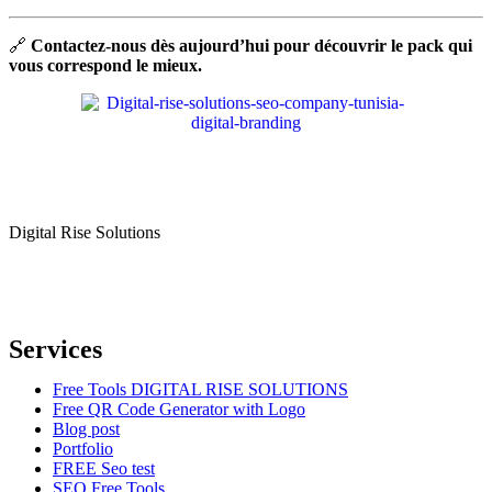
🔗
Contactez-nous dès aujourd’hui pour découvrir le pack qui
vous correspond le mieux.
Digital Rise Solutions
Our mission is to provide comprehensive digital marketing solutions
to help businesses reach their target audience, increase brand
awareness, and drive more traffic to their websites.
Services
Free Tools DIGITAL RISE SOLUTIONS
Free QR Code Generator with Logo
Blog post
Portfolio
FREE Seo test
SEO Free Tools